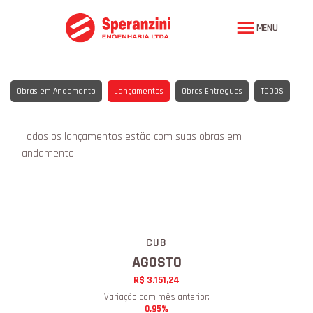
MENU
Obras em Andamento
Lançamentos
Obras Entregues
TODOS
Todos os lançamentos estão com suas obras em
andamento!
CUB
AGOSTO
R$ 3.151,24
Variação com mês anterior:
0,95%