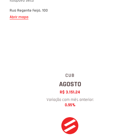
Itoupava Seca
Rua Regente Feijó, 100
Abrir mapa
CUB
AGOSTO
R$ 3.151,24
Variação com mês anterior:
0,95%