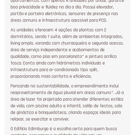
apartamentos. Com apenas 6 unidades por andar, garante
boa privacidade e fluidez no dia a dia. Possui elevador,
portão e porteiro eletrônicos, sensores de presença nas
áreas comuns e infraestrutura acessível para PCD.
As unidades oferecem 4 opções de plantas com 2
dormitórios, sendo 1 suíte, além de ambientes integrados,
living amplo, varanda com churrasqueira e segundo acesso,
área de serviço independente e acabamentos de
qualidade, como piso em porcelanato* e pintura acrílica
fosca. Conta ainda com hidrômetros individuais e
infraestrutura para ar-condicionado tipo split,
proporcionando mais conforto e eficiência.
Pensando na sustentabilidade, o empreendimento inclui
reaproveitamento de água pluvial em áreas comuns*. Já a
área de lazer foi projetada para atender diferentes estilos
de vida, com piscina adulto e infantil, salão de festas, sala
de ginástica e brinquedoteca, criando espaços ideais para
relaxar, se exercitar e conviver.
O Edifício Edimburgo é a escolha certa para quem busca