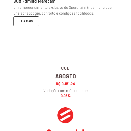
Sua Família Merecem
O 
aq
Um empreendimento exclusivo da Speranzini Engenharia que
vã
une sofisticação, conforto e condições facilitadas.
LEIA MAIS
CUB
AGOSTO
R$ 3.151,24
Variação com mês anterior:
0,95%