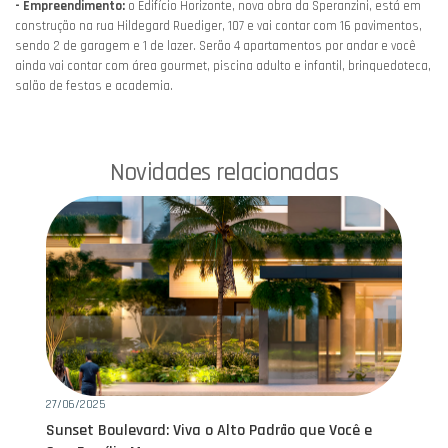
- Empreendimento:
o Edifício Horizonte, nova obra da Speranzini, está em
construção na rua Hildegard Ruediger, 107 e vai contar com 16 pavimentos,
sendo 2 de garagem e 1 de lazer. Serão 4 apartamentos por andar e você
ainda vai contar com área gourmet, piscina adulto e infantil, brinquedoteca,
salão de festas e academia.
Novidades relacionadas
27/06/2025
20
o
Sunset Boulevard: Viva o Alto Padrão que Você e
Co