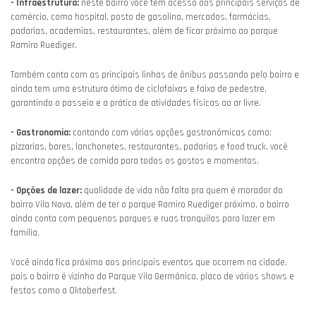
- Infraestrutura:
neste bairro você tem acesso aos principais serviços de
comércio, como hospital, posto de gasolina, mercados, farmácias,
padarias, academias, restaurantes, além de ficar próximo ao parque
Ramiro Ruediger.
Também conta com as principais linhas de ônibus passando pelo bairro e
ainda tem uma estrutura ótimo de ciclofaixas e faixa de pedestre,
garantindo o passeio e a prática de atividades físicas ao ar livre.
- Gastronomia:
contando com várias opções gastronômicas como:
pizzarias, bares, lanchonetes, restaurantes, padarias e food truck, você
encontra opções de comida para todos os gostos e momentos.
- Opções de lazer:
qualidade de vida não falta pra quem é morador do
bairro Vila Nova, além de ter o parque Ramiro Ruediger próximo, o bairro
ainda conta com pequenos parques e ruas tranquilas para lazer em
família.
Você ainda fica próximo aos principais eventos que ocorrem na cidade,
pois o bairro é vizinho do Parque Vila Germânica, placo de vários shows e
festas como a Oktoberfest.